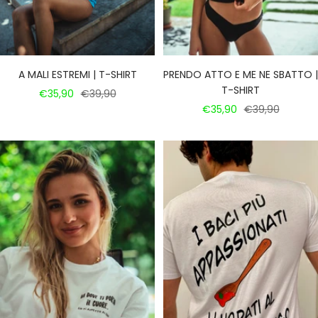
A MALI ESTREMI | T-SHIRT
PRENDO ATTO E ME NE SBATTO |
T-SHIRT
Prezzo
Prezzo
€35,90
€39,90
Prezzo
Prezzo
€35,90
€39,90
di
regolare
di
regolare
vendita
vendita