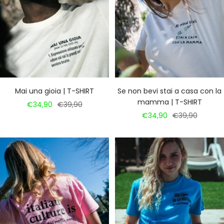
Mai una gioia | T-SHIRT
Se non bevi stai a casa con la
mamma | T-SHIRT
Prezzo
Prezzo
€34,90
€39,90
Prezzo
Prezzo
€34,90
€39,90
di
regolare
di
regolare
vendita
vendita