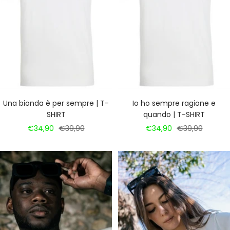
Una bionda è per sempre | T-
Io ho sempre ragione e
SHIRT
quando | T-SHIRT
Prezzo
Prezzo
Prezzo
Prezzo
€34,90
€39,90
€34,90
€39,90
di
regolare
di
regolare
vendita
vendita