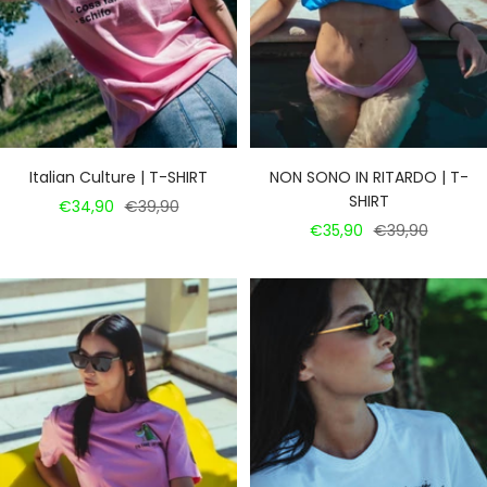
Italian Culture | T-SHIRT
NON SONO IN RITARDO | T-
SHIRT
Prezzo
Prezzo
€34,90
€39,90
Prezzo
Prezzo
€35,90
€39,90
di
regolare
di
regolare
vendita
vendita