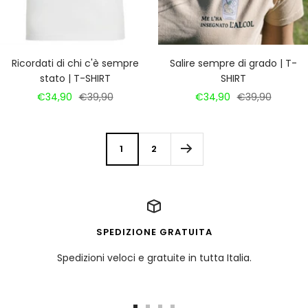
Ricordati di chi c'è sempre
Salire sempre di grado | T-
stato | T-SHIRT
SHIRT
Prezzo
Prezzo
Prezzo
Prezzo
€34,90
€39,90
€34,90
€39,90
di
regolare
di
regolare
vendita
vendita
1
2
SPEDIZIONE GRATUITA
Spedizioni veloci e gratuite in tutta Italia.