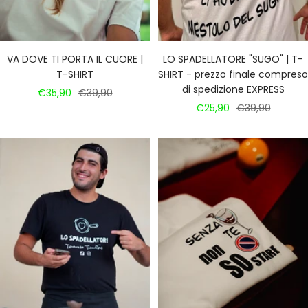
VA DOVE TI PORTA IL CUORE |
LO SPADELLATORE "SUGO" | T-
T-SHIRT
SHIRT - prezzo finale compreso
di spedizione EXPRESS
Prezzo
Prezzo
€35,90
€39,90
Prezzo
Prezzo
€25,90
€39,90
di
regolare
di
regolare
vendita
vendita