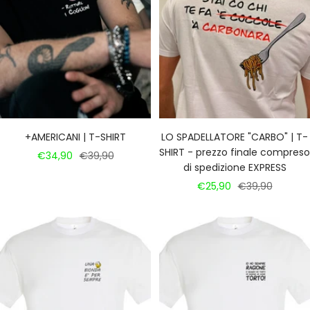
+AMERICANI | T-SHIRT
LO SPADELLATORE "CARBO" | T-
SHIRT - prezzo finale compreso
Prezzo
Prezzo
€34,90
€39,90
di spedizione EXPRESS
di
regolare
Prezzo
Prezzo
€25,90
€39,90
vendita
di
regolare
vendita