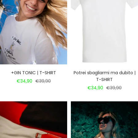
+GIN TONIC | T-SHIRT
Potrei sbagliarmi ma dubito |
T-SHIRT
Prezzo
Prezzo
€34,90
€39,90
Prezzo
Prezzo
€34,90
€39,90
di
regolare
di
regolare
vendita
vendita