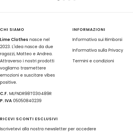
Vai
Vai
Vai
Vai
alla
alla
alla
alla
slide
slide
slide
slide
1
2
3
4
CHI SIAMO
INFORMAZIONI
Lime Clothes
nasce nel
Informativa sui Rimborsi
2023. L'idea nasce da due
Informativa sulla Privacy
ragazzi, Matteo e Andrea.
Attraverso i nostri prodotti
Termini e condizioni
vogliamo trasmettere
emozioni e suscitare vibes
positive.
C.F.
MLFNDR98T03G489R
P. IVA
05050840239
RICEVI SCONTI ESCLUSIVI
Iscrivetevi alla nostra newsletter per accedere