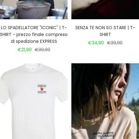
SENZA TE NON SO STARE | T-
LO SPADELLATORE "ICONIC" | T-
SHIRT
SHIRT - prezzo finale compreso
di spedizione EXPRESS
Prezzo
Prezzo
€34,90
€39,90
Prezzo
Prezzo
€21,90
€39,90
di
regolare
di
regolare
vendita
vendita