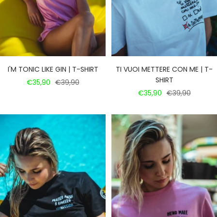
I'M TONIC LIKE GIN | T-SHIRT
TI VUOI METTERE CON ME | T-
SHIRT
Prezzo
Prezzo
€35,90
€39,90
Prezzo
Prezzo
€35,90
€39,90
di
regolare
di
regolare
vendita
vendita