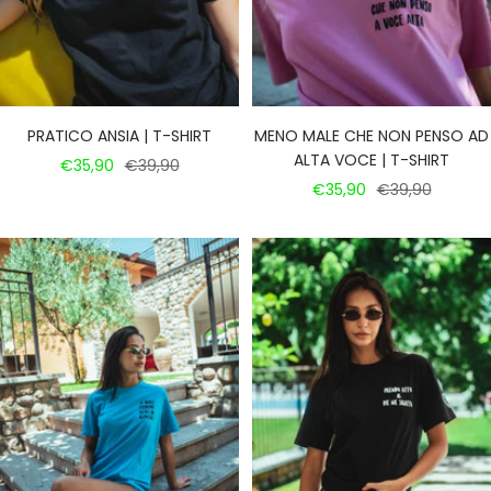
PRATICO ANSIA | T-SHIRT
MENO MALE CHE NON PENSO AD
ALTA VOCE | T-SHIRT
Prezzo
Prezzo
€35,90
€39,90
Prezzo
Prezzo
€35,90
€39,90
di
regolare
di
regolare
vendita
vendita