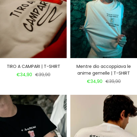
TIRO A CAMPARI | T-SHIRT
Mentre dio accoppiava le
anime gemelle | T-SHIRT
Prezzo
Prezzo
€34,90
€39,90
Prezzo
Prezzo
€34,90
€39,90
di
regolare
di
regolare
vendita
vendita