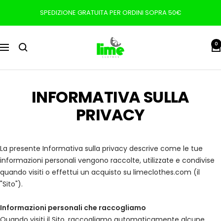
Salta
SPEDIZIONE GRATUITA PER ORDINI SOPRA 50€
al
contenuto
LIME
0
Navigazione
CLOTHES
DI
MALFER
ANDREA
INFORMATIVA SULLA
PRIVACY
La presente Informativa sulla privacy descrive come le tue
informazioni personali vengono raccolte, utilizzate e condivise
quando visiti o effettui un acquisto su limeclothes
.com
(il
"Sito").
Informazioni personali che raccogliamo
Quando visiti il Sito, raccogliamo automaticamente alcune