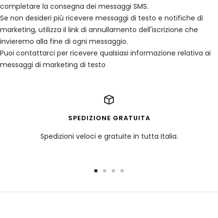
completare la consegna dei messaggi SMS.
Se non desideri più ricevere messaggi di testo e notifiche di
marketing, utilizza il link di annullamento dell'iscrizione che
invieremo alla fine di ogni messaggio.
Puoi contattarci per ricevere qualsiasi informazione relativa ai
messaggi di marketing di testo
SPEDIZIONE GRATUITA
Spedizioni veloci e gratuite in tutta Italia.
Vai
Vai
Vai
Vai
alla
alla
alla
alla
slide
slide
slide
slide
1
2
3
4